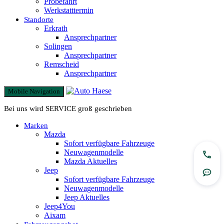
Probefahrt
Werkstatttermin
Standorte
Erkrath
Ansprechpartner
Solingen
Ansprechpartner
Remscheid
Ansprechpartner
Mobile Navigation
Bei uns wird SERVICE groß geschrieben
Marken
Mazda
Sofort verfügbare Fahrzeuge
Neuwagenmodelle
Jetzt
Mazda Aktuelles
Jeep
Rout
Sofort verfügbare Fahrzeuge
Neuwagenmodelle
Jeep Aktuelles
Jeep4You
Aixam