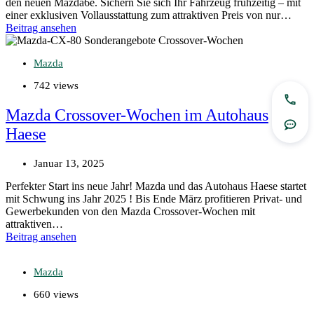
den neuen Mazda6e. Sichern Sie sich Ihr Fahrzeug frühzeitig – mit
einer exklusiven Vollausstattung zum attraktiven Preis von nur…
Beitrag ansehen
Mazda
742 views
Jetzt
Mazda Crossover-Wochen im Autohaus
Rout
Haese
Januar 13, 2025
Perfekter Start ins neue Jahr! Mazda und das Autohaus Haese startet
mit Schwung ins Jahr 2025 ! Bis Ende März profitieren Privat- und
Gewerbekunden von den Mazda Crossover-Wochen mit
attraktiven…
Beitrag ansehen
Mazda
660 views