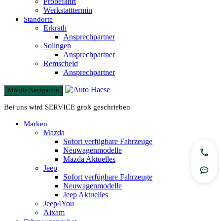
Probefahrt
Werkstatttermin
Standorte
Erkrath
Ansprechpartner
Solingen
Ansprechpartner
Remscheid
Ansprechpartner
Mobile Navigation
Bei uns wird SERVICE groß geschrieben
Marken
Mazda
Sofort verfügbare Fahrzeuge
Neuwagenmodelle
Jetzt
Mazda Aktuelles
Jeep
Rout
Sofort verfügbare Fahrzeuge
Neuwagenmodelle
Jeep Aktuelles
Jeep4You
Aixam