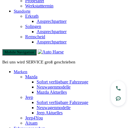
Probefahrt
Werkstatttermin
Standorte
Erkrath
Ansprechpartner
Solingen
Ansprechpartner
Remscheid
Ansprechpartner
Mobile Navigation
Bei uns wird SERVICE groß geschrieben
Marken
Mazda
Sofort verfügbare Fahrzeuge
Neuwagenmodelle
Jetzt
Mazda Aktuelles
Jeep
Rout
Sofort verfügbare Fahrzeuge
Neuwagenmodelle
Jeep Aktuelles
Jeep4You
Aixam