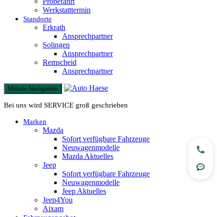
Probefahrt
Werkstatttermin
Standorte
Erkrath
Ansprechpartner
Solingen
Ansprechpartner
Remscheid
Ansprechpartner
Mobile Navigation
Bei uns wird SERVICE groß geschrieben
Marken
Mazda
Sofort verfügbare Fahrzeuge
Neuwagenmodelle
Jetzt
Mazda Aktuelles
Jeep
Rout
Sofort verfügbare Fahrzeuge
Neuwagenmodelle
Jeep Aktuelles
Jeep4You
Aixam