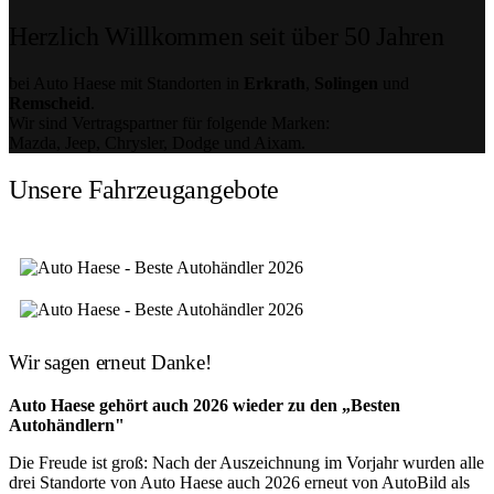
Herzlich Willkommen seit über 50 Jahren
bei Auto Haese mit Standorten in
Erkrath
,
Solingen
und
Remscheid
.
Wir sind Vertragspartner für folgende Marken:
Mazda, Jeep, Chrysler, Dodge und Aixam.
Unsere Fahrzeugangebote
Wir sagen erneut Danke!
Auto Haese gehört auch 2026 wieder zu den „Besten
Autohändlern"
Die Freude ist groß: Nach der Auszeichnung im Vorjahr wurden alle
drei Standorte von Auto Haese auch 2026 erneut von AutoBild als