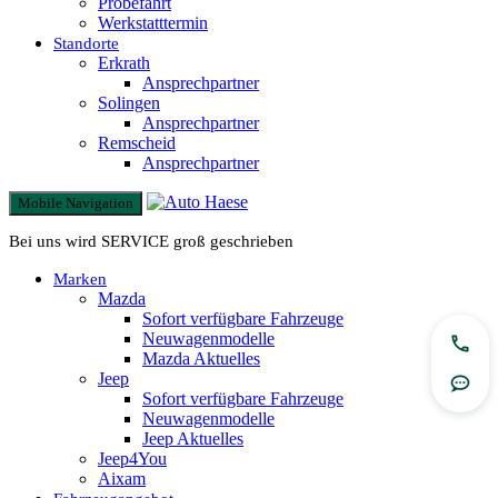
Probefahrt
Werkstatttermin
Standorte
Erkrath
Ansprechpartner
Solingen
Ansprechpartner
Remscheid
Ansprechpartner
Mobile Navigation
Bei uns wird SERVICE groß geschrieben
Marken
Mazda
Sofort verfügbare Fahrzeuge
Neuwagenmodelle
Jetzt
Mazda Aktuelles
Jeep
Rout
Sofort verfügbare Fahrzeuge
Neuwagenmodelle
Jeep Aktuelles
Jeep4You
Aixam