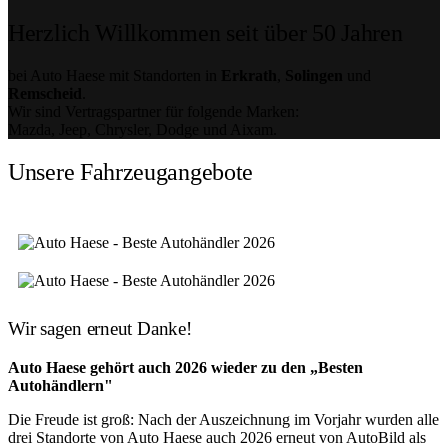
Herzlich Willkommen seit über 50 Jahren
bei Auto Haese mit Standorten in
Erkrath
,
Solingen
und
Remscheid
.
Wir sind Vertragspartner für folgende Marken:
Mazda, Jeep, Chrysler, Dodge und Aixam.
Unsere Fahrzeugangebote
Wir sagen erneut Danke!
Auto Haese gehört auch 2026 wieder zu den „Besten
Autohändlern"
Die Freude ist groß: Nach der Auszeichnung im Vorjahr wurden alle
drei Standorte von Auto Haese auch 2026 erneut von AutoBild als