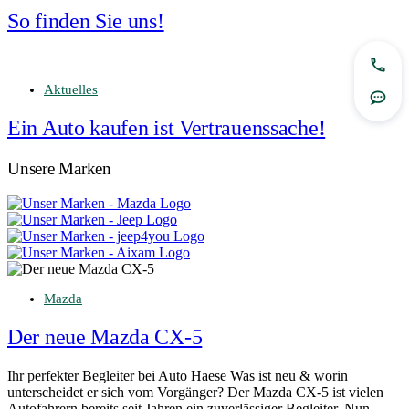
So finden Sie uns!
Jetzt
Aktuelles
Rout
Ein Auto kaufen ist Vertrauenssache!
Unsere Marken
Mazda
Der neue Mazda CX-5
Ihr perfekter Begleiter bei Auto Haese Was ist neu & worin
unterscheidet er sich vom Vorgänger? Der Mazda CX-5 ist vielen
Autofahrern bereits seit Jahren ein zuverlässiger Begleiter. Nun