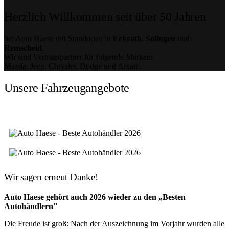
Herzlich Willkommen seit über 50 Jahren
bei Auto Haese mit Standorten in
Erkrath
,
Solingen
und
Remscheid
.
Wir sind Vertragspartner für folgende Marken:
Mazda, Jeep, Chrysler, Dodge und Aixam.
Unsere Fahrzeugangebote
Wir sagen erneut Danke!
Auto Haese gehört auch 2026 wieder zu den „Besten
Autohändlern"
Die Freude ist groß: Nach der Auszeichnung im Vorjahr wurden alle