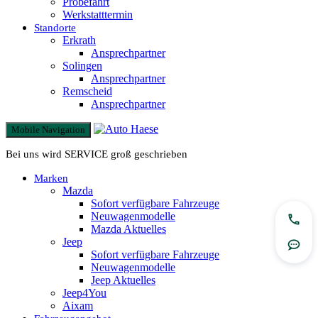
Probefahrt
Werkstatttermin
Standorte
Erkrath
Ansprechpartner
Solingen
Ansprechpartner
Remscheid
Ansprechpartner
Mobile Navigation
Bei uns wird SERVICE groß geschrieben
Marken
Mazda
Sofort verfügbare Fahrzeuge
Neuwagenmodelle
Jetzt
Mazda Aktuelles
Jeep
Rout
Sofort verfügbare Fahrzeuge
Neuwagenmodelle
Jeep Aktuelles
Jeep4You
Aixam