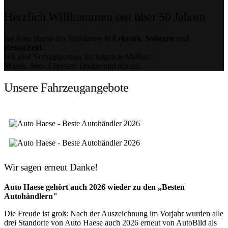
Herzlich Willkommen seit über 50 Jahren
bei Auto Haese mit Standorten in
Erkrath
,
Solingen
und
Remscheid
.
Wir sind Vertragspartner für folgende Marken:
Mazda, Jeep, Chrysler, Dodge und Aixam.
Unsere Fahrzeugangebote
Wir sagen erneut Danke!
Auto Haese gehört auch 2026 wieder zu den „Besten
Autohändlern"
Die Freude ist groß: Nach der Auszeichnung im Vorjahr wurden alle
drei Standorte von Auto Haese auch 2026 erneut von AutoBild als