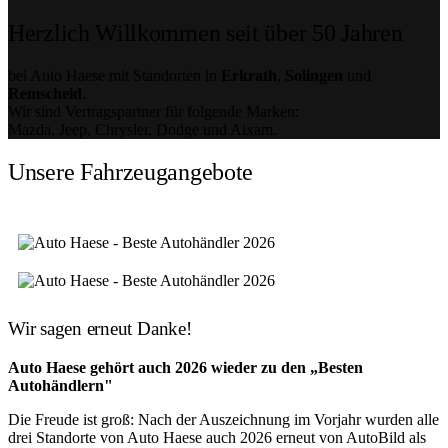
Herzlich Willkommen seit über 50 Jahren
bei Auto Haese mit Standorten in
Erkrath
,
Solingen
und
Remscheid
.
Wir sind Vertragspartner für folgende Marken:
Mazda, Jeep, Chrysler, Dodge und Aixam.
Unsere Fahrzeugangebote
Wir sagen erneut Danke!
Auto Haese gehört auch 2026 wieder zu den „Besten
Autohändlern"
Die Freude ist groß: Nach der Auszeichnung im Vorjahr wurden alle
drei Standorte von Auto Haese auch 2026 erneut von AutoBild als